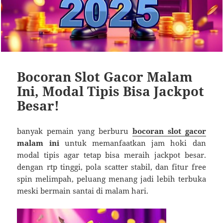
Bocoran Slot Gacor Malam
Ini, Modal Tipis Bisa Jackpot
Besar!
banyak pemain yang berburu
bocoran slot gacor
malam ini
untuk memanfaatkan jam hoki dan
modal tipis agar tetap bisa meraih jackpot besar.
dengan rtp tinggi, pola scatter stabil, dan fitur free
spin melimpah, peluang menang jadi lebih terbuka
meski bermain santai di malam hari.