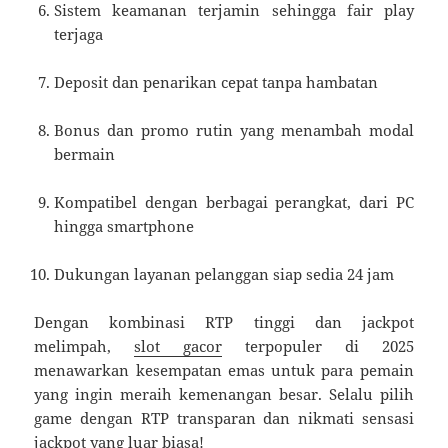
Sistem keamanan terjamin sehingga fair play
terjaga
Deposit dan penarikan cepat tanpa hambatan
Bonus dan promo rutin yang menambah modal
bermain
Kompatibel dengan berbagai perangkat, dari PC
hingga smartphone
Dukungan layanan pelanggan siap sedia 24 jam
Dengan kombinasi RTP tinggi dan jackpot
melimpah,
slot gacor
terpopuler di 2025
menawarkan kesempatan emas untuk para pemain
yang ingin meraih kemenangan besar. Selalu pilih
game dengan RTP transparan dan nikmati sensasi
jackpot yang luar biasa!