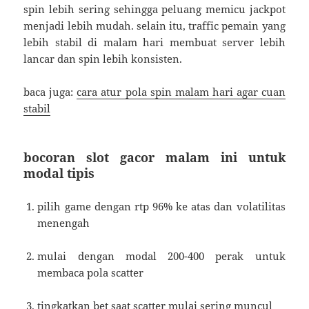
spin lebih sering sehingga peluang memicu jackpot
menjadi lebih mudah. selain itu, traffic pemain yang
lebih stabil di malam hari membuat server lebih
lancar dan spin lebih konsisten.
baca juga:
cara atur pola spin malam hari agar cuan
stabil
bocoran slot gacor malam ini untuk
modal tipis
pilih game dengan rtp 96% ke atas dan volatilitas
menengah
mulai dengan modal 200-400 perak untuk
membaca pola scatter
tingkatkan bet saat scatter mulai sering muncul