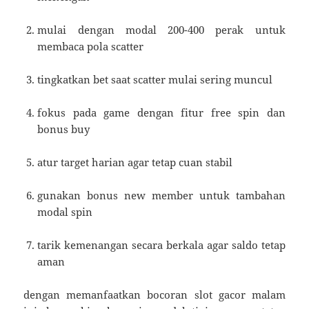
mulai dengan modal 200-400 perak untuk
membaca pola scatter
tingkatkan bet saat scatter mulai sering muncul
fokus pada game dengan fitur free spin dan
bonus buy
atur target harian agar tetap cuan stabil
gunakan bonus new member untuk tambahan
modal spin
tarik kemenangan secara berkala agar saldo tetap
aman
dengan memanfaatkan bocoran slot gacor malam