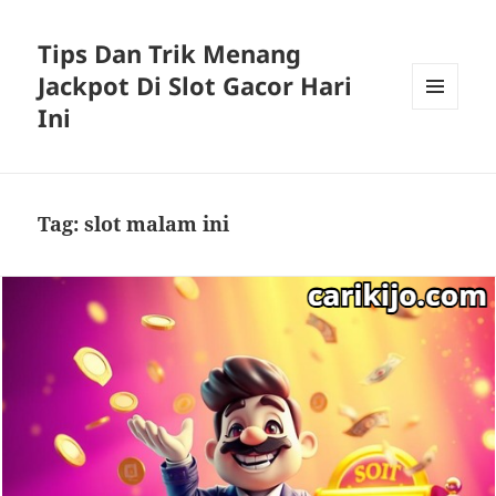
Tips Dan Trik Menang
Jackpot Di Slot Gacor Hari
Ini
MENU
AND
WIDGETS
Tag:
slot malam ini