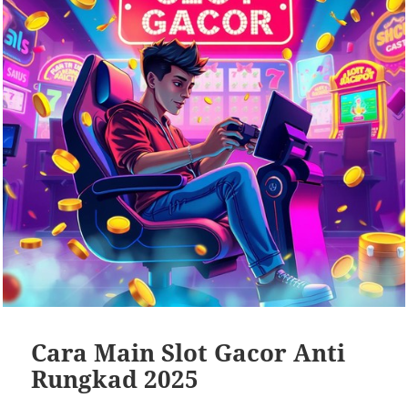
Cara Main Slot Gacor Anti
Rungkad 2025