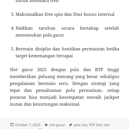
untuk membaca tren
Maksimalkan free spin dan fitur bonus internal
Naikkan taruhan secara bertahap setelah
menemukan pola gacor
Bermain disiplin dan hentikan permainan ketika
target kemenangan tercapai
Slot gacor 2025 dengan pola dan RTP tinggi
memberikan peluang menang yang besar sekaligus
pengalaman bermain seru. Dengan strategi yang
tepat dan pemahaman pola permainan, setiap
putaran bisa menjadi kesempatan meraih jackpot
instan dan keuntungan maksimal.
Posted
Categories
Tags
October 7, 2025
slot gacor
pola slot
,
RTP Slot
,
slot