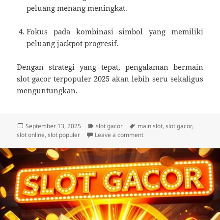
peluang menang meningkat.
Fokus pada kombinasi simbol yang memiliki
peluang jackpot progresif.
Dengan strategi yang tepat, pengalaman bermain
slot gacor terpopuler 2025 akan lebih seru sekaligus
menguntungkan.
Posted
Categories
Tags
September 13, 2025
slot gacor
main slot
,
slot gacor
,
on
on 5 Slot Gacor Terpopuler
slot online
,
slot populer
Leave a comment