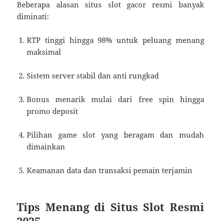
Beberapa alasan situs slot gacor resmi banyak
diminati:
RTP tinggi hingga 98% untuk peluang menang
maksimal
Sistem server stabil dan anti rungkad
Bonus menarik mulai dari free spin hingga
promo deposit
Pilihan game slot yang beragam dan mudah
dimainkan
Keamanan data dan transaksi pemain terjamin
Tips Menang di Situs Slot Resmi