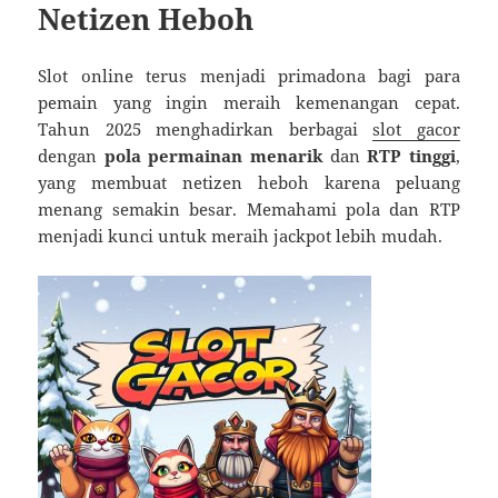
Netizen Heboh
Slot online terus menjadi primadona bagi para
pemain yang ingin meraih kemenangan cepat.
Tahun 2025 menghadirkan berbagai
slot gacor
dengan
pola permainan menarik
dan
RTP tinggi
,
yang membuat netizen heboh karena peluang
menang semakin besar. Memahami pola dan RTP
menjadi kunci untuk meraih jackpot lebih mudah.