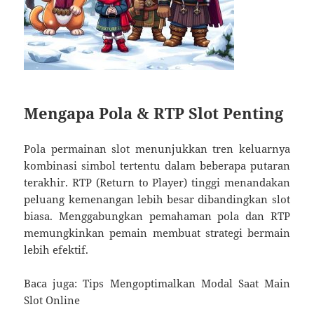
Mengapa Pola & RTP Slot Penting
Pola permainan slot menunjukkan tren keluarnya
kombinasi simbol tertentu dalam beberapa putaran
terakhir. RTP (Return to Player) tinggi menandakan
peluang kemenangan lebih besar dibandingkan slot
biasa. Menggabungkan pemahaman pola dan RTP
memungkinkan pemain membuat strategi bermain
lebih efektif.
Baca juga: Tips Mengoptimalkan Modal Saat Main
Slot Online