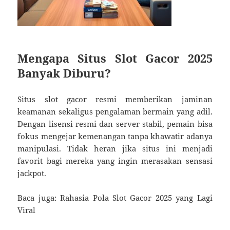
Mengapa Situs Slot Gacor 2025
Banyak Diburu?
Situs slot gacor resmi memberikan jaminan
keamanan sekaligus pengalaman bermain yang adil.
Dengan lisensi resmi dan server stabil, pemain bisa
fokus mengejar kemenangan tanpa khawatir adanya
manipulasi. Tidak heran jika situs ini menjadi
favorit bagi mereka yang ingin merasakan sensasi
jackpot.
Baca juga: Rahasia Pola Slot Gacor 2025 yang Lagi
Viral