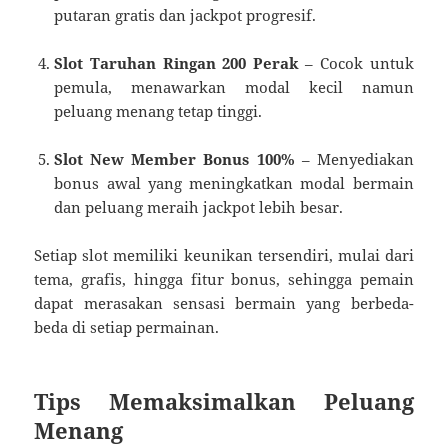
putaran gratis dan jackpot progresif.
Slot Taruhan Ringan 200 Perak
– Cocok untuk
pemula, menawarkan modal kecil namun
peluang menang tetap tinggi.
Slot New Member Bonus 100%
– Menyediakan
bonus awal yang meningkatkan modal bermain
dan peluang meraih jackpot lebih besar.
Setiap slot memiliki keunikan tersendiri, mulai dari
tema, grafis, hingga fitur bonus, sehingga pemain
dapat merasakan sensasi bermain yang berbeda-
beda di setiap permainan.
Tips Memaksimalkan Peluang
Menang