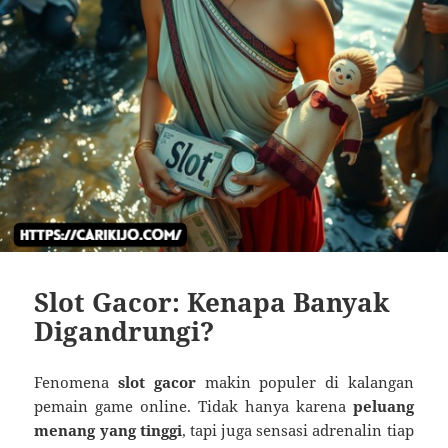
Slot Gacor: Kenapa Banyak
Digandrungi?
Fenomena
slot gacor
makin populer di kalangan
pemain game online. Tidak hanya karena
peluang
menang yang tinggi
, tapi juga sensasi adrenalin tiap