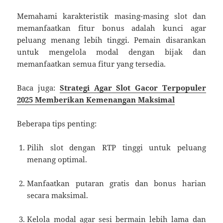
Memahami karakteristik masing-masing slot dan
memanfaatkan fitur bonus adalah kunci agar
peluang menang lebih tinggi. Pemain disarankan
untuk mengelola modal dengan bijak dan
memanfaatkan semua fitur yang tersedia.
Baca juga:
Strategi Agar Slot Gacor Terpopuler
2025 Memberikan Kemenangan Maksimal
Beberapa tips penting:
Pilih slot dengan RTP tinggi untuk peluang
menang optimal.
Manfaatkan putaran gratis dan bonus harian
secara maksimal.
Kelola modal agar sesi bermain lebih lama dan