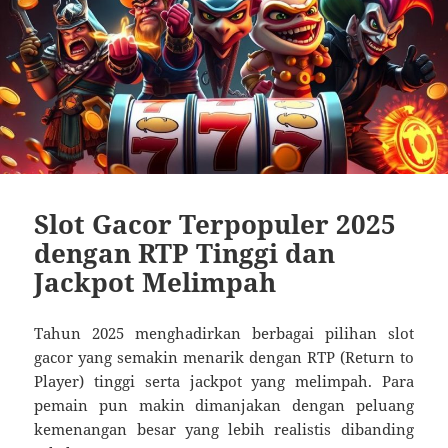
Slot Gacor Terpopuler 2025
dengan RTP Tinggi dan
Jackpot Melimpah
Tahun 2025 menghadirkan berbagai pilihan slot
gacor yang semakin menarik dengan RTP (Return to
Player) tinggi serta jackpot yang melimpah. Para
pemain pun makin dimanjakan dengan peluang
kemenangan besar yang lebih realistis dibanding