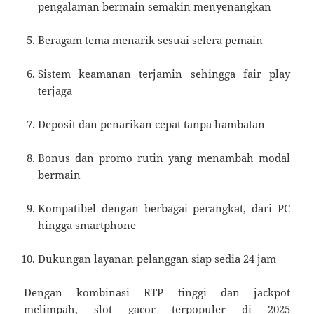
pengalaman bermain semakin menyenangkan
Beragam tema menarik sesuai selera pemain
Sistem keamanan terjamin sehingga fair play
terjaga
Deposit dan penarikan cepat tanpa hambatan
Bonus dan promo rutin yang menambah modal
bermain
Kompatibel dengan berbagai perangkat, dari PC
hingga smartphone
Dukungan layanan pelanggan siap sedia 24 jam
Dengan kombinasi RTP tinggi dan jackpot
melimpah,
slot gacor
terpopuler di 2025