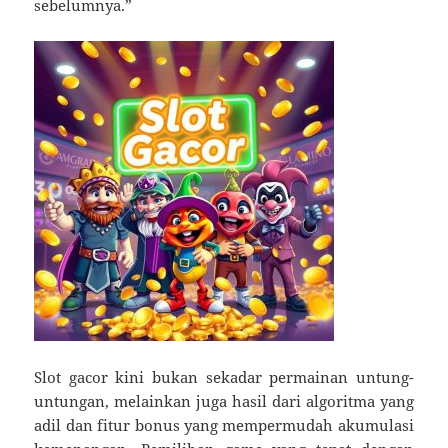
sebelumnya.”
Slot gacor kini bukan sekadar permainan untung-
untungan, melainkan juga hasil dari algoritma yang
adil dan fitur bonus yang mempermudah akumulasi