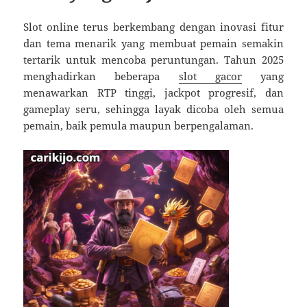
Slot online terus berkembang dengan inovasi fitur
dan tema menarik yang membuat pemain semakin
tertarik untuk mencoba peruntungan. Tahun 2025
menghadirkan beberapa
slot gacor
yang
menawarkan RTP tinggi, jackpot progresif, dan
gameplay seru, sehingga layak dicoba oleh semua
pemain, baik pemula maupun berpengalaman.