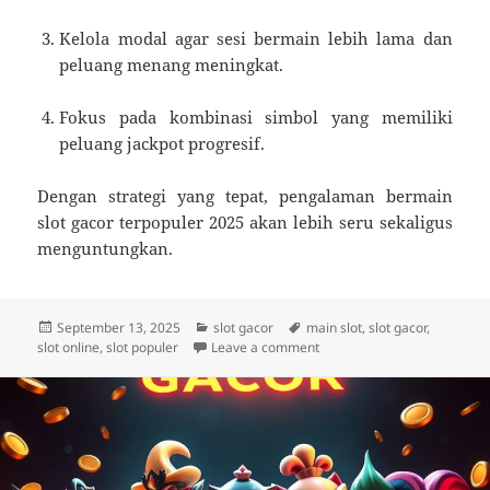
Kelola modal agar sesi bermain lebih lama dan
peluang menang meningkat.
Fokus pada kombinasi simbol yang memiliki
peluang jackpot progresif.
Dengan strategi yang tepat, pengalaman bermain
slot gacor terpopuler 2025 akan lebih seru sekaligus
menguntungkan.
Posted
Categories
Tags
September 13, 2025
slot gacor
main slot
,
slot gacor
,
on
on 5 Slot Gacor Terpopuler
slot online
,
slot populer
Leave a comment