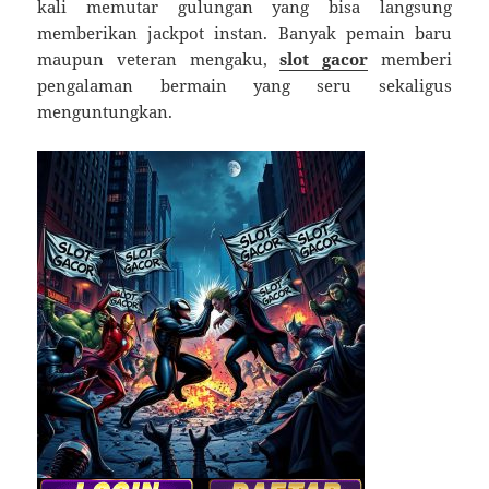
kali memutar gulungan yang bisa langsung
memberikan jackpot instan. Banyak pemain baru
maupun veteran mengaku,
slot gacor
memberi
pengalaman bermain yang seru sekaligus
menguntungkan.