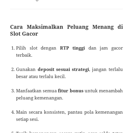
Cara Maksimalkan Peluang Menang di
Slot Gacor
Pilih slot dengan
RTP tinggi
dan jam gacor
terbaik.
Gunakan
deposit sesuai strategi
, jangan terlalu
besar atau terlalu kecil.
Manfaatkan semua
fitur bonus
untuk menambah
peluang kemenangan.
Main secara konsisten, pantau pola kemenangan
setiap sesi.