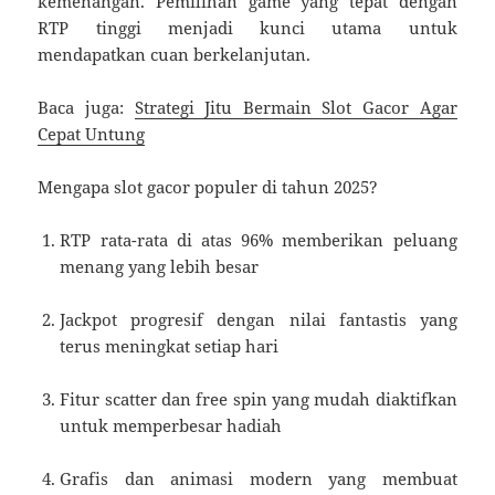
kemenangan. Pemilihan game yang tepat dengan
RTP tinggi menjadi kunci utama untuk
mendapatkan cuan berkelanjutan.
Baca juga:
Strategi Jitu Bermain Slot Gacor Agar
Cepat Untung
Mengapa slot gacor populer di tahun 2025?
RTP rata-rata di atas 96% memberikan peluang
menang yang lebih besar
Jackpot progresif dengan nilai fantastis yang
terus meningkat setiap hari
Fitur scatter dan free spin yang mudah diaktifkan
untuk memperbesar hadiah
Grafis dan animasi modern yang membuat