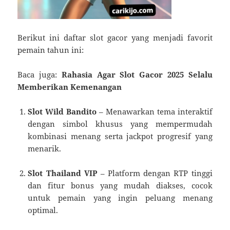
Berikut ini daftar slot gacor yang menjadi favorit
pemain tahun ini:
Baca juga:
Rahasia Agar Slot Gacor 2025 Selalu
Memberikan Kemenangan
Slot Wild Bandito
– Menawarkan tema interaktif
dengan simbol khusus yang mempermudah
kombinasi menang serta jackpot progresif yang
menarik.
Slot Thailand VIP
– Platform dengan RTP tinggi
dan fitur bonus yang mudah diakses, cocok
untuk pemain yang ingin peluang menang
optimal.