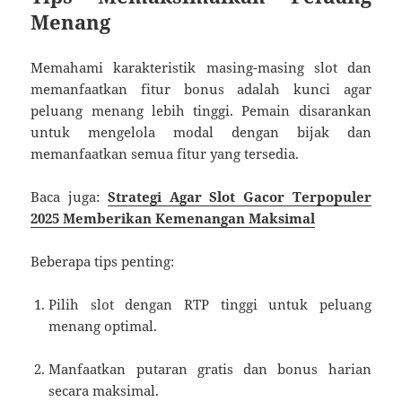
Menang
Memahami karakteristik masing-masing slot dan
memanfaatkan fitur bonus adalah kunci agar
peluang menang lebih tinggi. Pemain disarankan
untuk mengelola modal dengan bijak dan
memanfaatkan semua fitur yang tersedia.
Baca juga:
Strategi Agar Slot Gacor Terpopuler
2025 Memberikan Kemenangan Maksimal
Beberapa tips penting:
Pilih slot dengan RTP tinggi untuk peluang
menang optimal.
Manfaatkan putaran gratis dan bonus harian
secara maksimal.