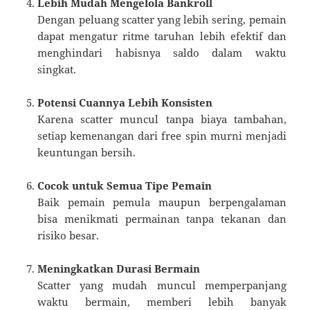
Lebih Mudah Mengelola Bankroll
Dengan peluang scatter yang lebih sering, pemain
dapat mengatur ritme taruhan lebih efektif dan
menghindari habisnya saldo dalam waktu
singkat.
Potensi Cuannya Lebih Konsisten
Karena scatter muncul tanpa biaya tambahan,
setiap kemenangan dari free spin murni menjadi
keuntungan bersih.
Cocok untuk Semua Tipe Pemain
Baik pemain pemula maupun berpengalaman
bisa menikmati permainan tanpa tekanan dan
risiko besar.
Meningkatkan Durasi Bermain
Scatter yang mudah muncul memperpanjang
waktu bermain, memberi lebih banyak