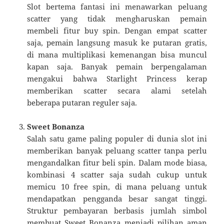
Slot bertema fantasi ini menawarkan peluang
scatter yang tidak mengharuskan pemain
membeli fitur buy spin. Dengan empat scatter
saja, pemain langsung masuk ke putaran gratis,
di mana multiplikasi kemenangan bisa muncul
kapan saja. Banyak pemain berpengalaman
mengakui bahwa Starlight Princess kerap
memberikan scatter secara alami setelah
beberapa putaran reguler saja.
Sweet Bonanza
Salah satu game paling populer di dunia slot ini
memberikan banyak peluang scatter tanpa perlu
mengandalkan fitur beli spin. Dalam mode biasa,
kombinasi 4 scatter saja sudah cukup untuk
memicu 10 free spin, di mana peluang untuk
mendapatkan pengganda besar sangat tinggi.
Struktur pembayaran berbasis jumlah simbol
membuat Sweet Bonanza menjadi pilihan aman