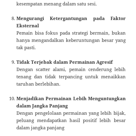
kesempatan menang dalam satu sesi.
Mengurangi Ketergantungan pada Faktor
Eksternal
Pemain bisa fokus pada strategi bermain, bukan
hanya mengandalkan keberuntungan besar yang
tak pasti.
Tidak Terjebak dalam Permainan Agresif
Dengan scatter alami, pemain cenderung lebih
tenang dan tidak terpancing untuk menaikkan
taruhan berlebihan.
Menjadikan Permainan Lebih Menguntungkan
dalam Jangka Panjang
Dengan pengelolaan permainan yang lebih bijak,
peluang mendapatkan hasil positif lebih besar
dalam jangka panjang