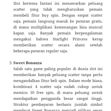
Slot bertema fantasi ini menawarkan peluang
scatter yang tidak mengharuskan pemain
membeli fitur buy spin. Dengan empat scatter
saja, pemain langsung masuk ke putaran gratis,
di mana multiplikasi kemenangan bisa muncul
kapan saja. Banyak pemain berpengalaman
mengakui bahwa Starlight Princess kerap
memberikan scatter secara alami setelah
beberapa putaran reguler saja.
Sweet Bonanza
Salah satu game paling populer di dunia slot ini
memberikan banyak peluang scatter tanpa perlu
mengandalkan fitur beli spin. Dalam mode biasa,
kombinasi 4 scatter saja sudah cukup untuk
memicu 10 free spin, di mana peluang untuk
mendapatkan pengganda besar sangat tinggi.
Struktur pembayaran berbasis jumlah simbol
membuat Sweet Bonanza menjadi pilihan aman