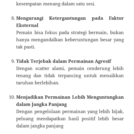
kesempatan menang dalam satu sesi.
Mengurangi Ketergantungan pada Faktor
Eksternal
Pemain bisa fokus pada strategi bermain, bukan
hanya mengandalkan keberuntungan besar yang
tak pasti.
Tidak Terjebak dalam Permainan Agresif
Dengan scatter alami, pemain cenderung lebih
tenang dan tidak terpancing untuk menaikkan
taruhan berlebihan.
Menjadikan Permainan Lebih Menguntungkan
dalam Jangka Panjang
Dengan pengelolaan permainan yang lebih bijak,
peluang mendapatkan hasil positif lebih besar
dalam jangka panjang