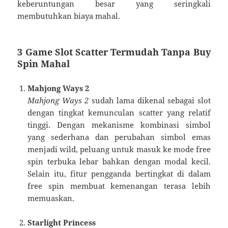
keberuntungan besar yang seringkali
membutuhkan biaya mahal.
3 Game Slot Scatter Termudah Tanpa Buy
Spin Mahal
Mahjong Ways 2
Mahjong Ways 2
sudah lama dikenal sebagai slot
dengan tingkat kemunculan scatter yang relatif
tinggi. Dengan mekanisme kombinasi simbol
yang sederhana dan perubahan simbol emas
menjadi wild, peluang untuk masuk ke mode free
spin terbuka lebar bahkan dengan modal kecil.
Selain itu, fitur pengganda bertingkat di dalam
free spin membuat kemenangan terasa lebih
memuaskan.
Starlight Princess