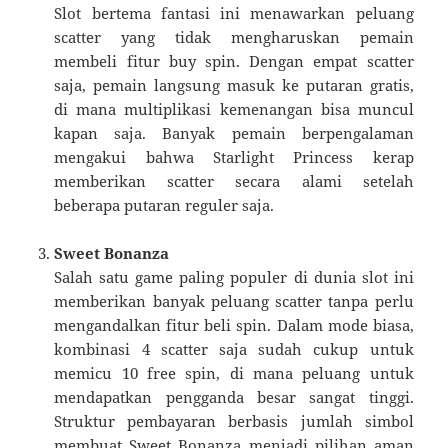
Slot bertema fantasi ini menawarkan peluang
scatter yang tidak mengharuskan pemain
membeli fitur buy spin. Dengan empat scatter
saja, pemain langsung masuk ke putaran gratis,
di mana multiplikasi kemenangan bisa muncul
kapan saja. Banyak pemain berpengalaman
mengakui bahwa Starlight Princess kerap
memberikan scatter secara alami setelah
beberapa putaran reguler saja.
Sweet Bonanza
Salah satu game paling populer di dunia slot ini
memberikan banyak peluang scatter tanpa perlu
mengandalkan fitur beli spin. Dalam mode biasa,
kombinasi 4 scatter saja sudah cukup untuk
memicu 10 free spin, di mana peluang untuk
mendapatkan pengganda besar sangat tinggi.
Struktur pembayaran berbasis jumlah simbol
membuat Sweet Bonanza menjadi pilihan aman