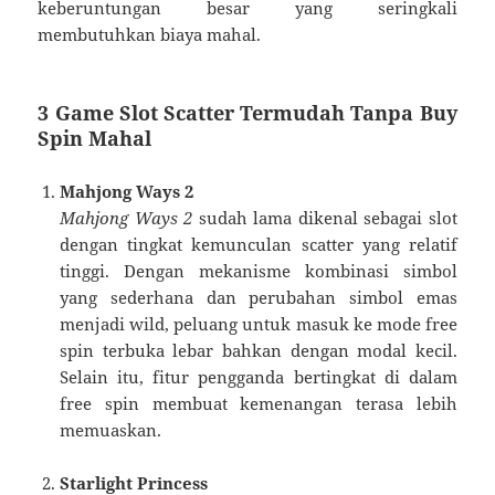
keberuntungan besar yang seringkali
membutuhkan biaya mahal.
3 Game Slot Scatter Termudah Tanpa Buy
Spin Mahal
Mahjong Ways 2
Mahjong Ways 2
sudah lama dikenal sebagai slot
dengan tingkat kemunculan scatter yang relatif
tinggi. Dengan mekanisme kombinasi simbol
yang sederhana dan perubahan simbol emas
menjadi wild, peluang untuk masuk ke mode free
spin terbuka lebar bahkan dengan modal kecil.
Selain itu, fitur pengganda bertingkat di dalam
free spin membuat kemenangan terasa lebih
memuaskan.
Starlight Princess