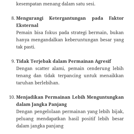
kesempatan menang dalam satu sesi.
Mengurangi Ketergantungan pada Faktor
Eksternal
Pemain bisa fokus pada strategi bermain, bukan
hanya mengandalkan keberuntungan besar yang
tak pasti.
Tidak Terjebak dalam Permainan Agresif
Dengan scatter alami, pemain cenderung lebih
tenang dan tidak terpancing untuk menaikkan
taruhan berlebihan.
Menjadikan Permainan Lebih Menguntungkan
dalam Jangka Panjang
Dengan pengelolaan permainan yang lebih bijak,
peluang mendapatkan hasil positif lebih besar
dalam jangka panjang