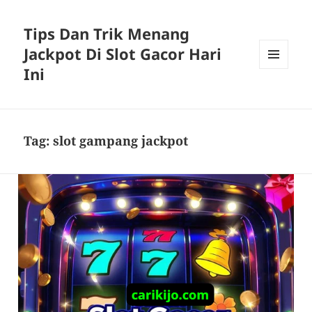
Tips Dan Trik Menang
Jackpot Di Slot Gacor Hari
Ini
MENU
AND
WIDGETS
Tag:
slot gampang jackpot