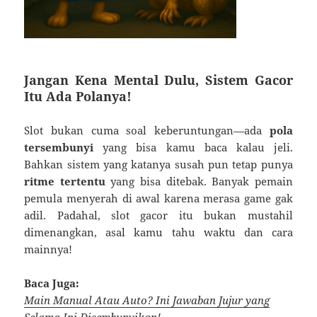
Jangan Kena Mental Dulu, Sistem Gacor
Itu Ada Polanya!
Slot bukan cuma soal keberuntungan—ada
pola
tersembunyi
yang bisa kamu baca kalau jeli.
Bahkan sistem yang katanya susah pun tetap punya
ritme tertentu
yang bisa ditebak. Banyak pemain
pemula menyerah di awal karena merasa game gak
adil. Padahal, slot gacor itu bukan mustahil
dimenangkan, asal kamu tahu waktu dan cara
mainnya!
Baca Juga:
Main Manual Atau Auto? Ini Jawaban Jujur yang
Selama Ini Disembunyikan!