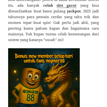
itu, ada banyak
celah
slot gacor
yang bisa
dimanfaatkan buat bawa pulang
jackpot
. 2025 jadi
tahunnya para pemain cerdas yang tahu trik dan
momen tepat buat spin! Gak perlu jadi ahli, yang
penting kamu paham kapan dan bagaimana cara
mainnya. Yuk kupas tuntas celah kemenangan dari
sistem yang katanya “susah” ini!