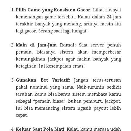
Pilih Game yang Konsisten Gacor
: Lihat riwayat
kemenangan game tersebut. Kalau dalam 24 jam
terakhir banyak yang menang, artinya mesin itu
lagi gacor. Serang saat lagi hangat!
Main di Jam-Jam Ramai
: Saat server penuh
pemain, biasanya sistem akan memperbesar
kemungkinan jackpot agar makin banyak yang
ketagihan. Ini kesempatan emas!
Gunakan Bet Variatif
: Jangan terus-terusan
pakai nominal yang sama. Naik-turunin sedikit
taruhan kamu bisa bantu sistem membaca kamu
sebagai “pemain biasa”, bukan pemburu jackpot.
Ini bisa memancing sistem ngasih payout lebih
cepat.
Keluar Saat Pola Mati
: Kalau kamu merasa udah