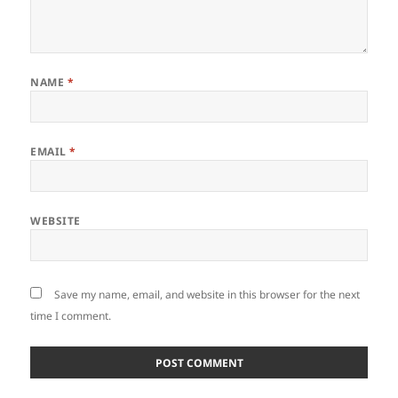
NAME
*
EMAIL
*
WEBSITE
Save my name, email, and website in this browser for the next
time I comment.