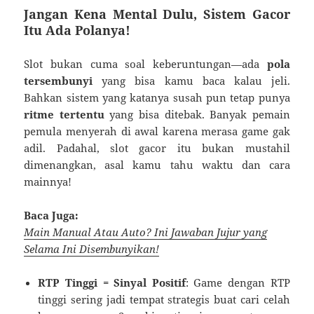
Jangan Kena Mental Dulu, Sistem Gacor
Itu Ada Polanya!
Slot bukan cuma soal keberuntungan—ada
pola
tersembunyi
yang bisa kamu baca kalau jeli.
Bahkan sistem yang katanya susah pun tetap punya
ritme tertentu
yang bisa ditebak. Banyak pemain
pemula menyerah di awal karena merasa game gak
adil. Padahal, slot gacor itu bukan mustahil
dimenangkan, asal kamu tahu waktu dan cara
mainnya!
Baca Juga:
Main Manual Atau Auto? Ini Jawaban Jujur yang
Selama Ini Disembunyikan!
RTP Tinggi = Sinyal Positif
: Game dengan RTP
tinggi sering jadi tempat strategis buat cari celah