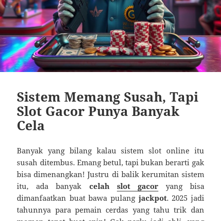
Sistem Memang Susah, Tapi
Slot Gacor Punya Banyak
Cela
Banyak yang bilang kalau sistem slot online itu
susah ditembus. Emang betul, tapi bukan berarti gak
bisa dimenangkan! Justru di balik kerumitan sistem
itu, ada banyak
celah
slot gacor
yang bisa
dimanfaatkan buat bawa pulang
jackpot
. 2025 jadi
tahunnya para pemain cerdas yang tahu trik dan