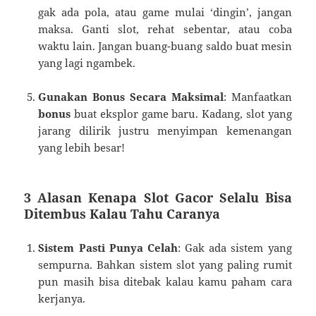
gak ada pola, atau game mulai ‘dingin’, jangan
maksa. Ganti slot, rehat sebentar, atau coba
waktu lain. Jangan buang-buang saldo buat mesin
yang lagi ngambek.
Gunakan Bonus Secara Maksimal
: Manfaatkan
bonus
buat eksplor game baru. Kadang, slot yang
jarang dilirik justru menyimpan kemenangan
yang lebih besar!
3 Alasan Kenapa Slot Gacor Selalu Bisa
Ditembus Kalau Tahu Caranya
Sistem Pasti Punya Celah
: Gak ada sistem yang
sempurna. Bahkan sistem slot yang paling rumit
pun masih bisa ditebak kalau kamu paham cara
kerjanya.