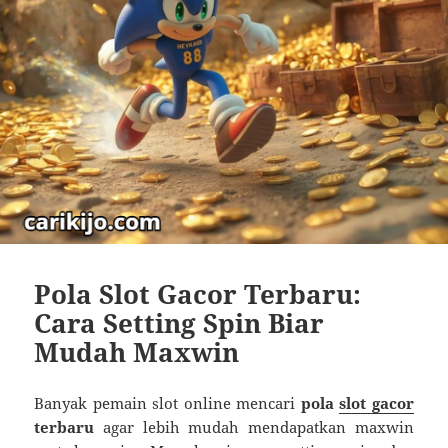
Pola Slot Gacor Terbaru:
Cara Setting Spin Biar
Mudah Maxwin
Banyak pemain slot online mencari
pola
slot gacor
terbaru
agar lebih mudah mendapatkan maxwin