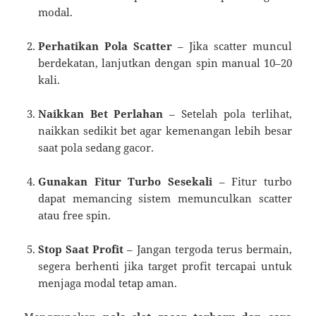
modal.
Perhatikan Pola Scatter
– Jika scatter muncul
berdekatan, lanjutkan dengan spin manual 10–20
kali.
Naikkan Bet Perlahan
– Setelah pola terlihat,
naikkan sedikit bet agar kemenangan lebih besar
saat pola sedang gacor.
Gunakan Fitur Turbo Sesekali
– Fitur turbo
dapat memancing sistem memunculkan scatter
atau free spin.
Stop Saat Profit
– Jangan tergoda terus bermain,
segera berhenti jika target profit tercapai untuk
menjaga modal tetap aman.