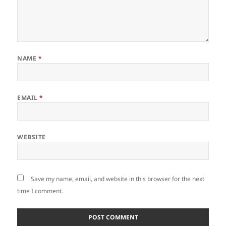
NAME
*
EMAIL
*
WEBSITE
Save my name, email, and website in this browser for the next
time I comment.