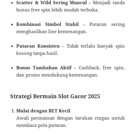
Scatter & Wild Sering Muncul
– Menjadi tanda
bonus free spin lebih mudah terbuka.
Kombinasi Simbol Stabil
– Putaran sering
menghasilkan line kemenangan.
Putaran Konsisten
– Tidak terlalu banyak spin
kosong tanpa hasil.
Bonus Tambahan Aktif
– Cashback, free spin,
dan promo mendukung kemenangan.
Strategi Bermain Slot Gacor 2025
Mulai dengan BET Kecil
Awali permainan dengan taruhan ringan untuk
membaca pola putaran.