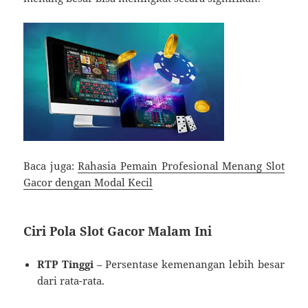
Baca juga:
Rahasia Pemain Profesional Menang Slot
Gacor dengan Modal Kecil
Ciri Pola Slot Gacor Malam Ini
RTP Tinggi
– Persentase kemenangan lebih besar
dari rata-rata.