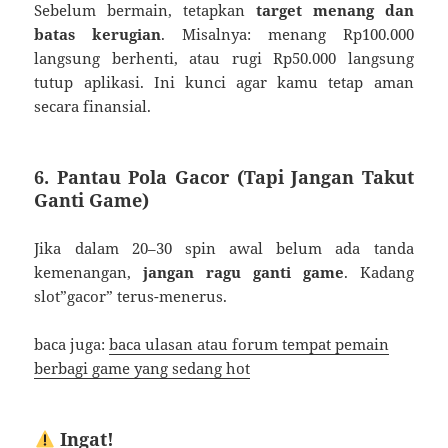
Sebelum bermain, tetapkan
target menang dan
batas kerugian
. Misalnya: menang Rp100.000
langsung berhenti, atau rugi Rp50.000 langsung
tutup aplikasi. Ini kunci agar kamu tetap aman
secara finansial.
6.
Pantau Pola Gacor (Tapi Jangan Takut
Ganti Game)
Jika dalam 20–30 spin awal belum ada tanda
kemenangan,
jangan ragu ganti game
. Kadang
slot”gacor” terus-menerus.
baca juga:
baca ulasan atau forum tempat pemain
berbagi game yang sedang hot
Ingat!