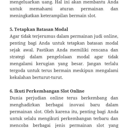
mengeluarkan uang. Hal ini akan membantu Anda
untuk memahami aturan permainan dan
meningkatkan keterampilan bermain slot.
5. Tetapkan Batasan Modal
Agar tidak terjerumus dalam permainan judi online,
penting bagi Anda untuk tetapkan batasan modal
sejak awal. Pastikan Anda memiliki rencana dan
strategi dalam pengelolaan modal agar tidak
mengalami kerugian yang besar. Jangan terlalu
tergoda untuk terus bermain meskipun mengalami
kekalahan berturut-turut.
6. Ikuti Perkembangan Slot Online
Dunia perjudian online terus berkembang dan
menghadirkan berbagai inovasi baru dalam
permainan slot. Oleh karena itu, penting bagi Anda
untuk selalu mengikuti perkembangan terbaru dan
mencoba berbagai jenis permainan slot yang