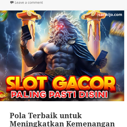
on Cara Memaksimalkan Modal Kecil untuk Menang di
Leave a comment
Pola Terbaik untuk
Meningkatkan Kemenangan