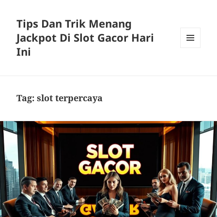
Tips Dan Trik Menang
Jackpot Di Slot Gacor Hari
Ini
MENU
AND
WIDGETS
Tag:
slot terpercaya