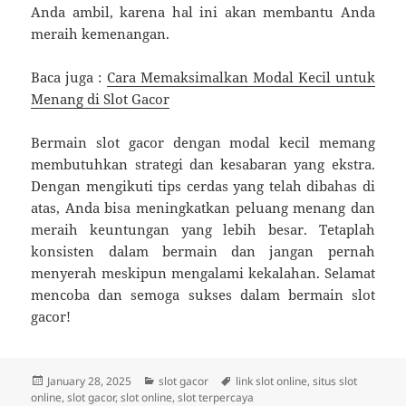
Anda ambil, karena hal ini akan membantu Anda
meraih kemenangan.
Baca juga :
Cara Memaksimalkan Modal Kecil untuk
Menang di Slot Gacor
Bermain slot gacor dengan modal kecil memang
membutuhkan strategi dan kesabaran yang ekstra.
Dengan mengikuti tips cerdas yang telah dibahas di
atas, Anda bisa meningkatkan peluang menang dan
meraih keuntungan yang lebih besar. Tetaplah
konsisten dalam bermain dan jangan pernah
menyerah meskipun mengalami kekalahan. Selamat
mencoba dan semoga sukses dalam bermain slot
gacor!
Posted
Categories
Tags
January 28, 2025
slot gacor
link slot online
,
situs slot
on
online
,
slot gacor
,
slot online
,
slot terpercaya