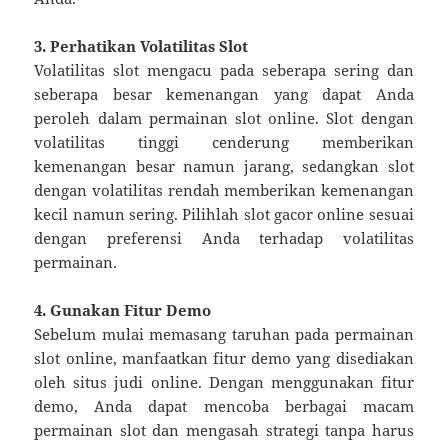
3. Perhatikan Volatilitas Slot
Volatilitas slot mengacu pada seberapa sering dan
seberapa besar kemenangan yang dapat Anda
peroleh dalam permainan slot online. Slot dengan
volatilitas tinggi cenderung memberikan
kemenangan besar namun jarang, sedangkan slot
dengan volatilitas rendah memberikan kemenangan
kecil namun sering. Pilihlah slot gacor online sesuai
dengan preferensi Anda terhadap volatilitas
permainan.
4. Gunakan Fitur Demo
Sebelum mulai memasang taruhan pada permainan
slot online, manfaatkan fitur demo yang disediakan
oleh situs judi online. Dengan menggunakan fitur
demo, Anda dapat mencoba berbagai macam
permainan slot dan mengasah strategi tanpa harus