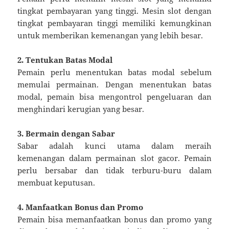
tingkat pembayaran yang tinggi. Mesin slot dengan
tingkat pembayaran tinggi memiliki kemungkinan
untuk memberikan kemenangan yang lebih besar.
2. Tentukan Batas Modal
Pemain perlu menentukan batas modal sebelum
memulai permainan. Dengan menentukan batas
modal, pemain bisa mengontrol pengeluaran dan
menghindari kerugian yang besar.
3. Bermain dengan Sabar
Sabar adalah kunci utama dalam meraih
kemenangan dalam permainan slot gacor. Pemain
perlu bersabar dan tidak terburu-buru dalam
membuat keputusan.
4. Manfaatkan Bonus dan Promo
Pemain bisa memanfaatkan bonus dan promo yang