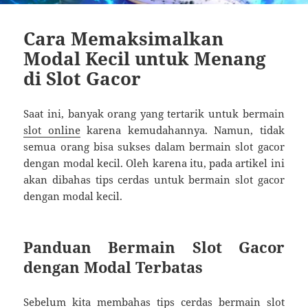
Cara Memaksimalkan
Modal Kecil untuk Menang
di Slot Gacor
Saat ini, banyak orang yang tertarik untuk bermain
slot online
karena kemudahannya. Namun, tidak
semua orang bisa sukses dalam bermain slot gacor
dengan modal kecil. Oleh karena itu, pada artikel ini
akan dibahas tips cerdas untuk bermain slot gacor
dengan modal kecil.
Panduan Bermain Slot Gacor
dengan Modal Terbatas
Sebelum kita membahas tips cerdas bermain slot