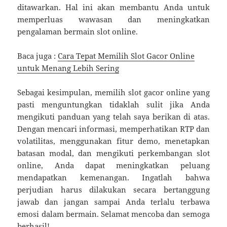
ditawarkan. Hal ini akan membantu Anda untuk
memperluas wawasan dan meningkatkan
pengalaman bermain slot online.
Baca juga :
Cara Tepat Memilih Slot Gacor Online
untuk Menang Lebih Sering
Sebagai kesimpulan, memilih slot gacor online yang
pasti menguntungkan tidaklah sulit jika Anda
mengikuti panduan yang telah saya berikan di atas.
Dengan mencari informasi, memperhatikan RTP dan
volatilitas, menggunakan fitur demo, menetapkan
batasan modal, dan mengikuti perkembangan slot
online, Anda dapat meningkatkan peluang
mendapatkan kemenangan. Ingatlah bahwa
perjudian harus dilakukan secara bertanggung
jawab dan jangan sampai Anda terlalu terbawa
emosi dalam bermain. Selamat mencoba dan semoga
berhasil!