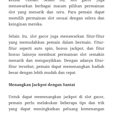
menawarkan berbagai macam pilihan permainan
slot yang menarik dan seru. Para pemain dapat
memilih permainan slot sesuai dengan selera dan
keinginan mereka.
Selain itu, slot gacor juga menawarkan fitur-fitur
yang memudahkan pemain dalam bermain. Fitur-
fitur seperti auto spin, bonus jackpot, dan fitur
bonus lainnya membuat permainan slot semakin
menarik dan mengasyikkan. Dengan adanya fitur-
fitur tersebut, pemain dapat memenangkan hadiah
besar dengan lebih mudah dan cepat.
Menangkan Jackpot dengan Santai
Untuk dapat memenangkan jackpot di slot gacor,
pemain perlu melakukan beberapa tips dan trik
yang dapat meningkatkan peluang kemenangan