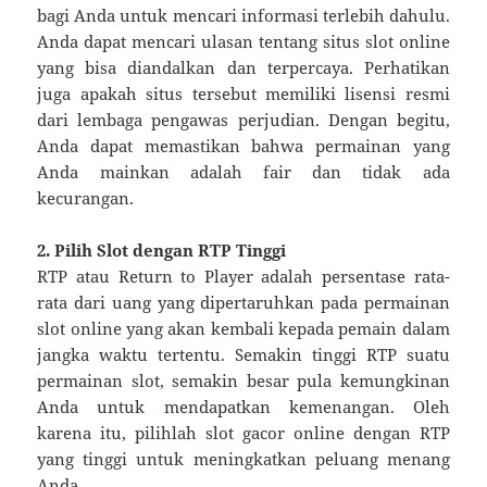
bagi Anda untuk mencari informasi terlebih dahulu.
Anda dapat mencari ulasan tentang situs slot online
yang bisa diandalkan dan terpercaya. Perhatikan
juga apakah situs tersebut memiliki lisensi resmi
dari lembaga pengawas perjudian. Dengan begitu,
Anda dapat memastikan bahwa permainan yang
Anda mainkan adalah fair dan tidak ada
kecurangan.
2. Pilih Slot dengan RTP Tinggi
RTP atau Return to Player adalah persentase rata-
rata dari uang yang dipertaruhkan pada permainan
slot online yang akan kembali kepada pemain dalam
jangka waktu tertentu. Semakin tinggi RTP suatu
permainan slot, semakin besar pula kemungkinan
Anda untuk mendapatkan kemenangan. Oleh
karena itu, pilihlah slot gacor online dengan RTP
yang tinggi untuk meningkatkan peluang menang
Anda.