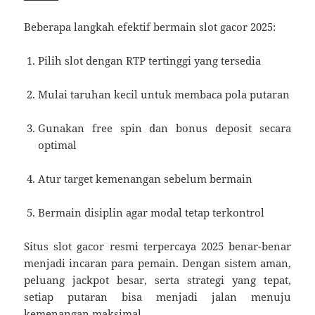
Beberapa langkah efektif bermain slot gacor 2025:
Pilih slot dengan RTP tertinggi yang tersedia
Mulai taruhan kecil untuk membaca pola putaran
Gunakan free spin dan bonus deposit secara
optimal
Atur target kemenangan sebelum bermain
Bermain disiplin agar modal tetap terkontrol
Situs slot gacor resmi terpercaya 2025 benar-benar
menjadi incaran para pemain. Dengan sistem aman,
peluang jackpot besar, serta strategi yang tepat,
setiap putaran bisa menjadi jalan menuju
kemenangan maksimal.