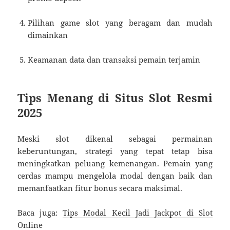
Pilihan game slot yang beragam dan mudah
dimainkan
Keamanan data dan transaksi pemain terjamin
Tips Menang di Situs Slot Resmi
2025
Meski slot dikenal sebagai permainan
keberuntungan, strategi yang tepat tetap bisa
meningkatkan peluang kemenangan. Pemain yang
cerdas mampu mengelola modal dengan baik dan
memanfaatkan fitur bonus secara maksimal.
Baca juga:
Tips Modal Kecil Jadi Jackpot di Slot
Online