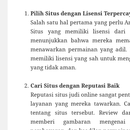
Pilih Situs dengan Lisensi Terperca
Salah satu hal pertama yang perlu An
Situs yang memiliki lisensi dari 
menunjukkan bahwa mereka memat
menawarkan permainan yang adil. P
memiliki lisensi yang sah untuk meng
yang tidak aman.
Cari Situs dengan Reputasi Baik
Reputasi situs judi online sangat pe
layanan yang mereka tawarkan. Ca
tentang situs tersebut. Review 
memberi gambaran mengenai t