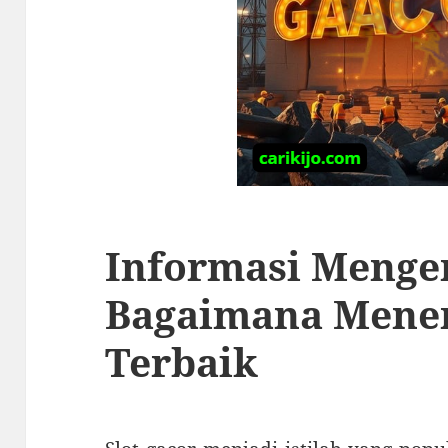
Informasi Mengen
Bagaimana Mene
Terbaik