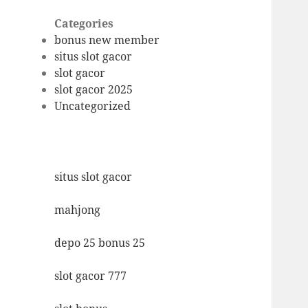
Categories
bonus new member
situs slot gacor
slot gacor
slot gacor 2025
Uncategorized
situs slot gacor
mahjong
depo 25 bonus 25
slot gacor 777