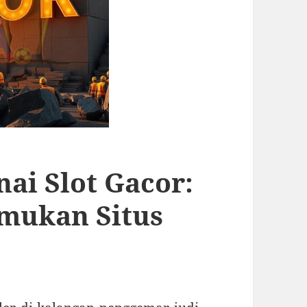
ai Slot Gacor:
mukan Situs