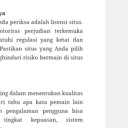
ya
da periksa adalah lisensi situs.
otoritas perjudian terkemuka
uhi regulasi yang ketat dan
astikan situs yang Anda pilih
hindari risiko bermain di situs
nting dalam menentukan kualitas
ri tahu apa kata pemain lain
dan pengalaman pengguna bisa
ingkat kepuasan, sistem