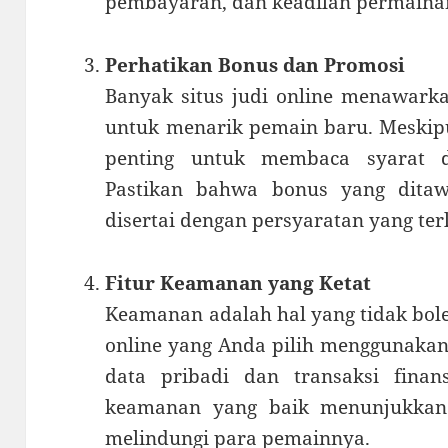
pembayaran, dan keadilan permaina
Perhatikan Bonus dan Promosi
Banyak situs judi online menawark
untuk menarik pemain baru. Meskip
penting untuk membaca syarat d
Pastikan bahwa bonus yang dita
disertai dengan persyaratan yang terl
Fitur Keamanan yang Ketat
Keamanan adalah hal yang tidak boleh
online yang Anda pilih menggunakan
data pribadi dan transaksi finans
keamanan yang baik menunjukkan
melindungi para pemainnya.