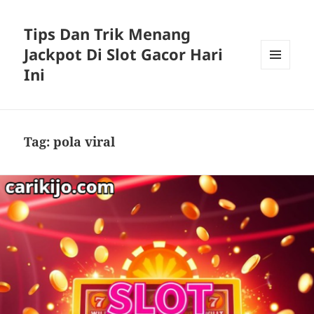
Tips Dan Trik Menang
Jackpot Di Slot Gacor Hari
Ini
MENU
AND
WIDGETS
Tag:
pola viral