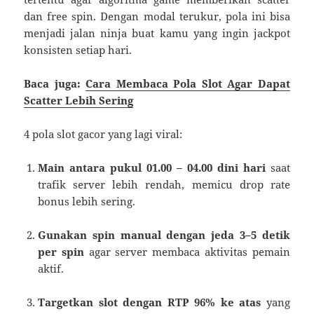
dan free spin. Dengan modal terukur, pola ini bisa
menjadi jalan ninja buat kamu yang ingin jackpot
konsisten setiap hari.
Baca juga:
Cara Membaca Pola Slot Agar Dapat
Scatter Lebih Sering
4 pola slot gacor yang lagi viral:
Main antara pukul 01.00 – 04.00 dini hari
saat
trafik server lebih rendah, memicu drop rate
bonus lebih sering.
Gunakan spin manual dengan jeda 3–5 detik
per spin
agar server membaca aktivitas pemain
aktif.
Targetkan slot dengan RTP 96% ke atas
yang