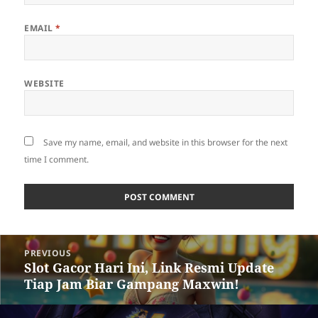
EMAIL
*
WEBSITE
Save my name, email, and website in this browser for the next
time I comment.
Post
PREVIOUS
navigation
Slot Gacor Hari Ini, Link Resmi Update
Previous
Tiap Jam Biar Gampang Maxwin!
post: