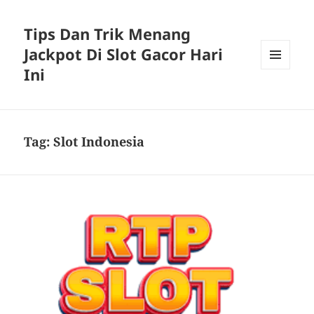
Tips Dan Trik Menang
Jackpot Di Slot Gacor Hari
Ini
MENU
AND
WIDGETS
Tag:
Slot Indonesia