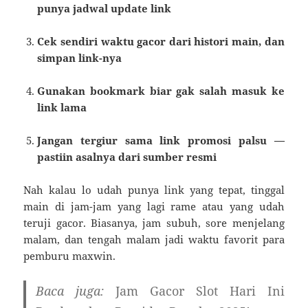
punya jadwal update link
Cek sendiri waktu gacor dari histori main, dan
simpan link-nya
Gunakan bookmark biar gak salah masuk ke
link lama
Jangan tergiur sama link promosi palsu —
pastiin asalnya dari sumber resmi
Nah kalau lo udah punya link yang tepat, tinggal
main di jam-jam yang lagi rame atau yang udah
teruji gacor. Biasanya, jam subuh, sore menjelang
malam, dan tengah malam jadi waktu favorit para
pemburu maxwin.
Baca juga:
Jam Gacor Slot Hari Ini