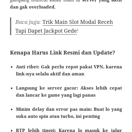
dan gak overloaded
.
Baca juga:
Trik Main Slot Modal Receh
Tapi Dapet Jackpot Gede
!
Kenapa Harus Link Resmi dan Update?
Anti ribet: Gak perlu repot pakai VPN, karena
link-nya selalu aktif dan aman
Langsung ke server gacor: Akses lebih cepat
dan lancar ke game yang lagi panas
Minim delay dan error pas main: Buat lo yang
suka auto spin atau turbo, ini penting
RTP lebih tinggi: Karena lo masuk ke jalur