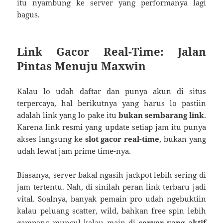
itu nyambung ke server yang performanya lagi
bagus.
Link Gacor Real-Time: Jalan
Pintas Menuju Maxwin
Kalau lo udah daftar dan punya akun di situs
terpercaya, hal berikutnya yang harus lo pastiin
adalah link yang lo pake itu
bukan sembarang link
.
Karena link resmi yang update setiap jam itu punya
akses langsung ke
slot gacor real-time
, bukan yang
udah lewat jam prime time-nya.
Biasanya, server bakal ngasih jackpot lebih sering di
jam tertentu. Nah, di sinilah peran link terbaru jadi
vital. Soalnya, banyak pemain pro udah ngebuktiin
kalau peluang scatter, wild, bahkan free spin lebih
gampang muncul kalau main di
server yang aktif