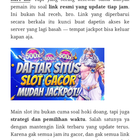
pemain itu soal
link resmi yang update tiap jam
.
Ini bukan hal receh, bro. Link yang diperbarui
secara berkala itu kunci buat dapetin akses ke
server yang lagi basah — tempat jackpot bisa keluar
kapan aja.
Main slot itu bukan cuma soal hoki doang, tapi juga
strategi dan pemilihan waktu
. Salah satunya ya
dengan mantengin link terbaru yang update terus.
Karena gak semua jam itu gacor, dan gak semua link