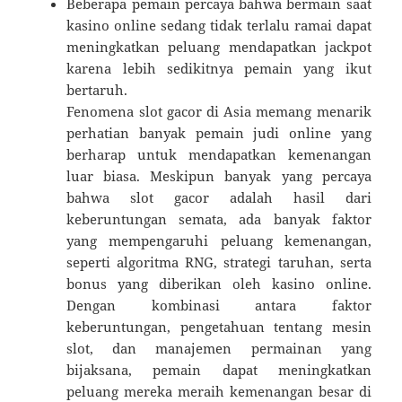
Beberapa pemain percaya bahwa bermain saat
kasino online sedang tidak terlalu ramai dapat
meningkatkan peluang mendapatkan jackpot
karena lebih sedikitnya pemain yang ikut
bertaruh.
Fenomena slot gacor di Asia memang menarik
perhatian banyak pemain judi online yang
berharap untuk mendapatkan kemenangan
luar biasa. Meskipun banyak yang percaya
bahwa slot gacor adalah hasil dari
keberuntungan semata, ada banyak faktor
yang mempengaruhi peluang kemenangan,
seperti algoritma RNG, strategi taruhan, serta
bonus yang diberikan oleh kasino online.
Dengan kombinasi antara faktor
keberuntungan, pengetahuan tentang mesin
slot, dan manajemen permainan yang
bijaksana, pemain dapat meningkatkan
peluang mereka meraih kemenangan besar di