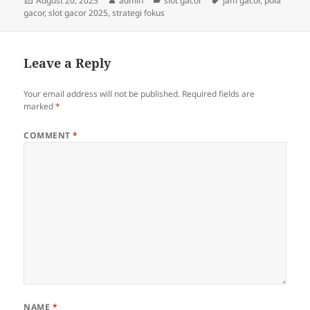
August 20, 2025
admin
slot gacor
jam gacor
,
pola
on
gacor
,
slot gacor 2025
,
strategi fokus
Leave a Reply
Your email address will not be published.
Required fields are
marked
*
COMMENT
*
NAME
*