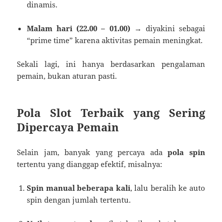
dinamis.
Malam hari (22.00 – 01.00)
→ diyakini sebagai
“prime time” karena aktivitas pemain meningkat.
Sekali lagi, ini hanya berdasarkan pengalaman
pemain, bukan aturan pasti.
Pola Slot Terbaik yang Sering
Dipercaya Pemain
Selain jam, banyak yang percaya ada
pola spin
tertentu yang dianggap efektif, misalnya:
Spin manual beberapa kali
, lalu beralih ke auto
spin dengan jumlah tertentu.