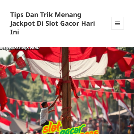
Tips Dan Trik Menang
Jackpot Di Slot Gacor Hari
Ini
MENU
AND
WIDGETS