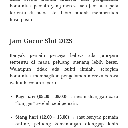
komunitas pemain yang merasa ada jam atau pola
tertentu di mana slot lebih mudah memberikan
hasil positif.
Jam Gacor Slot 2025
Banyak pemain percaya bahwa ada
jam-jam
tertentu
di mana peluang menang lebih besar.
Walaupun tidak ada bukti ilmiah, sebagian
komunitas membagikan pengalaman mereka bahwa
waktu bermain seperti:
Pagi hari (05.00 – 08.00)
→ mesin dianggap baru
“longgar” setelah sepi pemain.
Siang hari (12.00 – 15.00)
→ saat banyak pemain
online, peluang kemenangan dianggap lebih