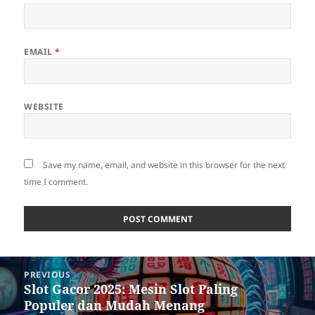
EMAIL
*
WEBSITE
Save my name, email, and website in this browser for the next
time I comment.
Post
PREVIOUS
navigation
Slot Gacor 2025: Mesin Slot Paling
Previous
Populer dan Mudah Menang
post: